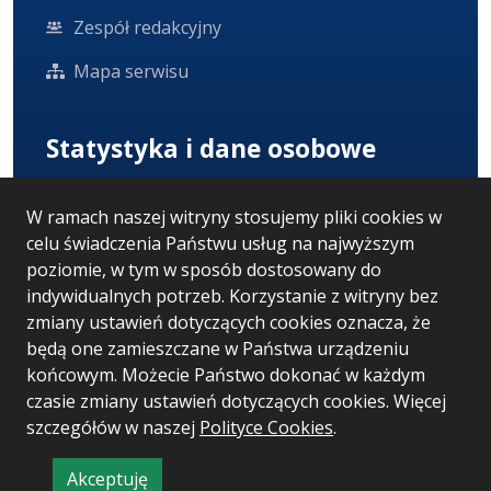
Zespół redakcyjny
Mapa serwisu
Statystyka i dane osobowe
Statystyki oglądalności
W ramach naszej witryny stosujemy pliki cookies w
celu świadczenia Państwu usług na najwyższym
Ostatnio dodane
poziomie, w tym w sposób dostosowany do
Polityka prywatności
indywidualnych potrzeb. Korzystanie z witryny bez
zmiany ustawień dotyczących cookies oznacza, że
RODO
będą one zamieszczane w Państwa urządzeniu
końcowym. Możecie Państwo dokonać w każdym
czasie zmiany ustawień dotyczących cookies. Więcej
szczegółów w naszej
Wersja systemu: 5.7.0 [52]
Polityce Cookies
.
Ostatnia aktualizacja BIP: 03.08.2026 14:35
Akceptuję