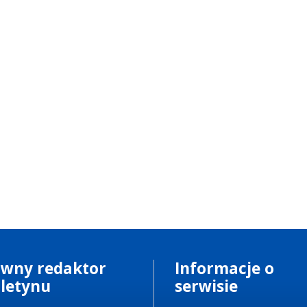
ówny redaktor
Informacje o
uletynu
serwisie