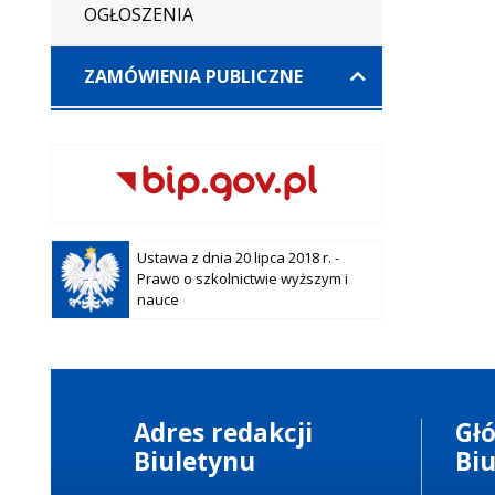
OGŁOSZENIA
ZAMÓWIENIA PUBLICZNE
Otwiera
Ustawa z dnia 20 lipca 2018 r. -
się w
Prawo o szkolnictwie wyższym i
nowej
nauce
karcie
Adres redakcji
Gł
Biuletynu
Bi