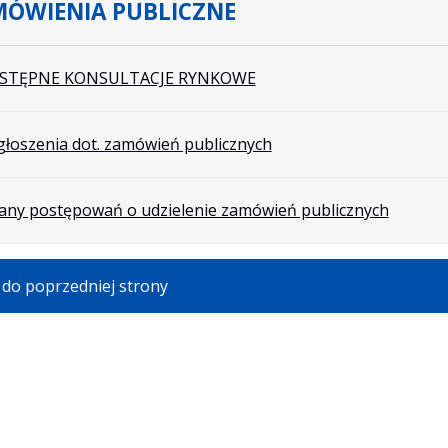
ÓWIENIA PUBLICZNE
STĘPNE KONSULTACJE RYNKOWE
łoszenia dot. zamówień publicznych
any postępowań o udzielenie zamówień publicznych
do poprzedniej strony