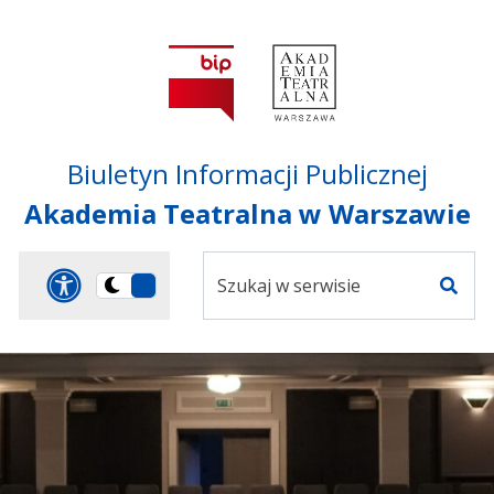
Przejdź do treści
Przejdź do mapy
Przejdź do
głównego menu
serwisu
Biuletyn Informacji Publicznej
Akademia Teatralna w Warszawie
Szukaj
Panel dostosowania ułat
Przełącz
w
Szuka
na
serwisie
wersję
ciemną