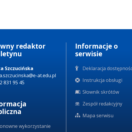
ówny redaktor
Informacje o
uletynu
serwisie
a Szczucińska
Deklaracja dostępnośc
a.szczucinska@e-at.edu.pl
Instrukcja obsługi
22 831 95 45
Słownik skrótów
formacja
Zespół redakcyjny
bliczna
Mapa serwisu
onowne wykorzystanie