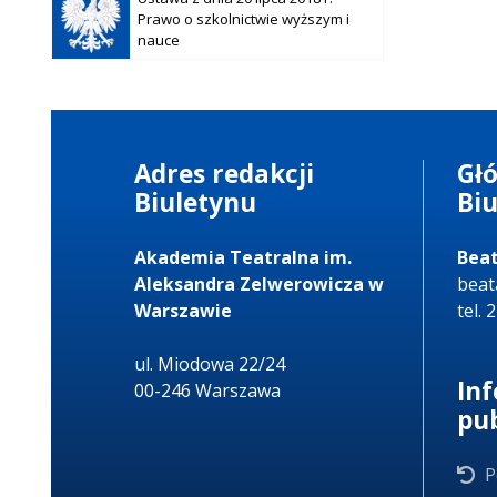
się w
Prawo o szkolnictwie wyższym i
nowej
nauce
karcie
Adres redakcji
Gł
Biuletynu
Bi
Akademia Teatralna im.
Beat
Aleksandra Zelwerowicza w
beat
Warszawie
tel. 
ul. Miodowa 22/24
In
00-246 Warszawa
pu
P