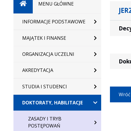
Strona
MENU GŁÓWNE
JER
główna
INFORMACJE PODSTAWOWE
Decy
MAJĄTEK I FINANSE
ORGANIZACJA UCZELNI
Dok
AKREDYTACJA
STUDIA I STUDENCI
Wróć
DOKTORATY, HABILITACJE
ZASADY I TRYB
POSTĘPOWAŃ