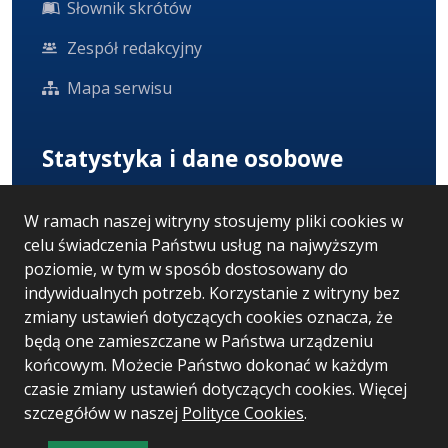
Słownik skrótów
Zespół redakcyjny
Mapa serwisu
Statystyka i dane osobowe
Statystyki oglądalności
W ramach naszej witryny stosujemy pliki cookies w
celu świadczenia Państwu usług na najwyższym
Ostatnio dodane
poziomie, w tym w sposób dostosowany do
Polityka prywatności
indywidualnych potrzeb. Korzystanie z witryny bez
zmiany ustawień dotyczących cookies oznacza, że
RODO
będą one zamieszczane w Państwa urządzeniu
końcowym. Możecie Państwo dokonać w każdym
czasie zmiany ustawień dotyczących cookies. Więcej
szczegółów w naszej
Wersja systemu: 5.7.0 [52]
Polityce Cookies
.
Ostatnia aktualizacja BIP: 03.08.2026 14:35