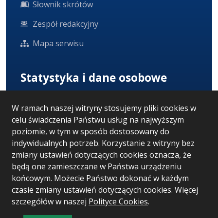
Słownik skrótów
Zespół redakcyjny
Mapa serwisu
Statystyka i dane osobowe
Statystyki oglądalności
W ramach naszej witryny stosujemy pliki cookies w
celu świadczenia Państwu usług na najwyższym
Ostatnio dodane
poziomie, w tym w sposób dostosowany do
Polityka prywatności
indywidualnych potrzeb. Korzystanie z witryny bez
zmiany ustawień dotyczących cookies oznacza, że
RODO
będą one zamieszczane w Państwa urządzeniu
końcowym. Możecie Państwo dokonać w każdym
czasie zmiany ustawień dotyczących cookies. Więcej
szczegółów w naszej
Wersja systemu: 5.7.0 [52]
Polityce Cookies
.
Ostatnia aktualizacja BIP: 03.08.2026 14:35