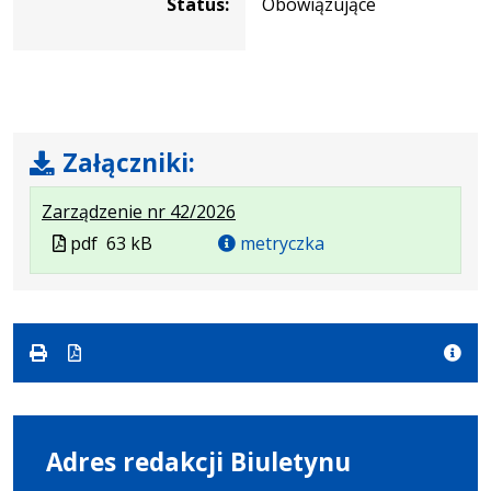
Status:
Obowiązujące
Załączniki:
.
.
.
Zarządzenie nr 42/2026
Plik
Rozmiar
Otwiera
Plik
pdf
63 kB
metryczka
w
pliku:
się
w
formacie:
63
w
formacie
pdf
kB
nowej
karcie.
Adres redakcji Biuletynu